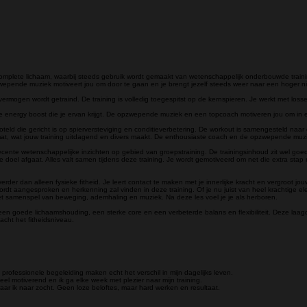
omplete lichaam, waarbij steeds gebruik wordt gemaakt van wetenschappelijk onderbouwde trainin
pzwepende muziek motiveert jou om door te gaan en je brengt jezelf steeds weer naar een hoger n
vermogen wordt getraind. De training is volledig toegespitst op de kernspieren. Je werkt met losse
energy boost die je ervan krijgt. De opzwepende muziek en een topcoach motiveren jou om in een k
teld die gericht is op spierversteviging en conditieverbetering. De workout is samengesteld naa
 mat, wat jouw training uitdagend en divers maakt. De enthousiaste coach en de opzwepende muzi
recente wetenschappelijke inzichten op gebied van groepstraining. De trainingsinhoud zit wel g
 je doel afgaat. Alles valt samen tijdens deze training. Je wordt gemotiveerd om net die extra stap 
er dan alleen fysieke fitheid. Je leert contact te maken met je innerlijke kracht en vergroot jou
 aangesproken en herkenning zal vinden in deze training. Of je nu juist van heel krachtige ele
et samenspel van beweging, ademhaling en muziek. Na deze les voel je je als herboren.
een goede lichaamshouding, een sterke core en een verbeterde balans en flexibiliteit. Deze laa
cht het fitheidsniveau.
e professionele begeleiding maken echt het verschil in mijn dagelijks leven.
heel motiverend en ik ga elke week met plezier naar mijn training.
aar ik naar zocht. Geen loze beloftes, maar hard werken en resultaat.