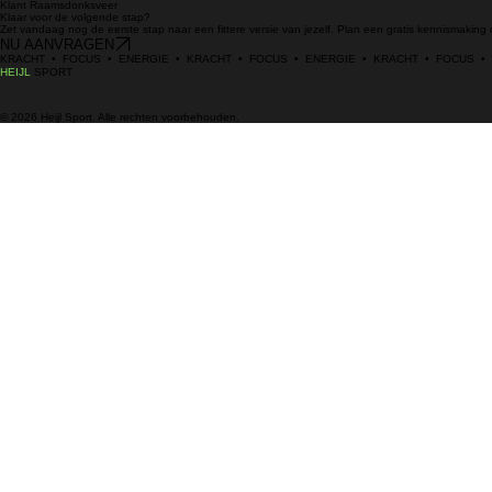
Klant Raamsdonksveer
Klaar voor de volgende stap?
Zet vandaag nog de eerste stap naar een fittere versie van jezelf. Plan een gratis kennismaking of
NU AANVRAGEN
KRACHT  •  FOCUS  •  ENERGIE  •  KRACHT  •  FOCUS  •  ENERGIE  •  KRACHT  •  FOCUS  •
HEIJL
SPORT
© 2026 Heijl Sport. Alle rechten voorbehouden.