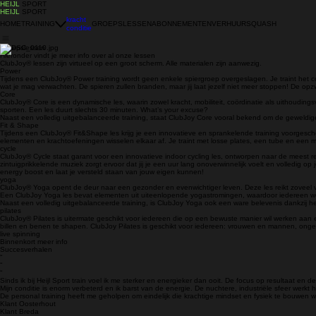
HEIJL
SPORT
HEIJL
SPORT
kracht
HOME
TRAINING
GROEPSLESSEN
ABONNEMENTEN
VERHUUR
SQUASH
conditie
Groepslessen
Hieronder vindt je meer info over al onze lessen
ClubJoy® lessen zijn virtueel op een groot scherm. Alle materialen zijn aanwezig.
Power
Tijdens een ClubJoy® Power training wordt geen enkele spiergroep overgeslagen. Je traint het c
wat je mag verwachten. De spieren zullen branden, maar jij laat jezelf niet meer stoppen! De o
Core
ClubJoy® Core is een dynamische les, waarin zowel kracht, mobiliteit, coördinatie als uithoudings
sporten. Een les duurt slechts 30 minuten. What’s your excuse?
Naast een volledig uitgebalanceerde training, staat ClubJoy Core vooral bekend om de geweldige 
Fit & Shape
Tijdens een ClubJoy® Fit&Shape les krijg je een innovatieve en sprankelende training voorgescho
elementen en krachtoefeningen wisselen elkaar af. Je traint met losse plates, een tube en een
cycle
ClubJoy® Cycle staat garant voor een innovatieve indoor cycling les, ontworpen naar de meest 
zintuigprikkelende muziek zorgt ervoor dat jij je een uur lang onoverwinnelijk voelt en volledig op
energy boost en laat je versteld staan van jouw eigen kunnen!
yoga
ClubJoy® Yoga opent de deur naar een gezonder en evenwichtiger leven. Deze les reikt zoveel verd
Een ClubJoy Yoga les bevat elementen uit uiteenlopende yogastromingen, waardoor iedereen wordt
Naast een volledig uitgebalanceerde training, is ClubJoy Yoga ook een ware belevenis dankzij h
pilates
ClubJoy® Pilates is uitermate geschikt voor iedereen die op een bewuste manier wil werken aan 
billen en benen te shapen. ClubJoy Pilates is geschikt voor iedereen: vrouwen en mannen, ongea
live spinning
Binnenkort meer info
Succesverhalen
“
“
“
Sinds ik bij Heijl Sport train voel ik me sterker en energieker dan ooit. De focus op resultaat en d
Mijn conditie is enorm verbeterd en ik barst van de energie. De nuchtere, industriële sfeer werkt 
De personal training heeft me geholpen om eindelijk die krachtige mindset en fysiek te bouwen w
Klant Oosterhout
Klant Breda