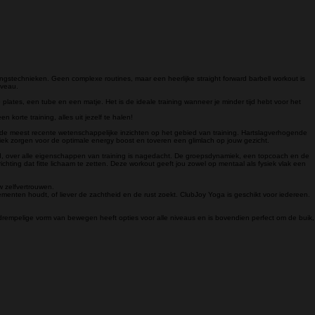
gstechnieken. Geen complexe routines, maar een heerlijke straight forward barbell workout is
iveau.
 plates, een tube en een matje. Het is de ideale training wanneer je minder tijd hebt voor het
orte training, alles uit jezelf te halen!
r de meest recente wetenschappelijke inzichten op het gebied van training. Hartslagverhogende
ek zorgen voor de optimale energy boost en toveren een glimlach op jouw gezicht.
oed, over alle eigenschappen van training is nagedacht. De groepsdynamiek, een topcoach en de
richting dat fitte lichaam te zetten. Deze workout geeft jou zowel op mentaal als fysiek vlak een
w zelfvertrouwen.
menten houdt, of liever de zachtheid en de rust zoekt. ClubJoy Yoga is geschikt voor iedereen.
gdrempelige vorm van bewegen heeft opties voor alle niveaus en is bovendien perfect om de buik,