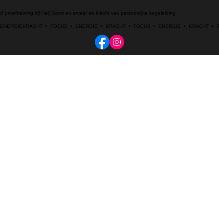
 proeftraining bij Heijl Sport en ervaar de kracht van persoonlijke begeleiding.
  ENERGIE