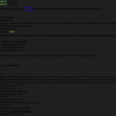
HEIJL
SPORT
HEIJL
SPORT
kracht
HOME
GROEPSLESSEN
ABONNEMENTEN
VERHUUR
SQUASH
TRAINING
conditie
PERSONAL
TRAINING
Krijg de volledige aandacht van onze experts. Voor iedereen die serieus resultaat wil, van betere 
op jouw persoonlijke groei.
Onze CoachES
Trainer
JAN
Fitness trainer met 40 jaar ervaring. Vrijwilliger bij Sportschool Heyl in Oosterhout. Elke 
- Gebruik van materiaal
- Vetmetingen en BMI
- Trainingsschema's
- Voedingsplannen
Hij is klaar om mensen te helpen met hun fitnessdoelen! Ook als Personal trainer
Succesverhalen
“
“
“
Sinds ik bij Heijl Sport train voel ik me sterker en energieker dan ooit. De focus op resultaat en d
Mijn conditie is enorm verbeterd en ik barst van de energie. De nuchtere, sfeer werkt heel motiver
De personal training heeft me geholpen om eindelijk die krachtige mindset en fysiek te bouwen w
Klant Oosterhout
Klant Breda
Klant Raamsdonksveer
Neem Contact Op
ADRES
Wilhelminalaan 117
4905 AV Oosterhout, Nederland
CONTACT
Telefoon: +0162-457585
E-mail:
contact@fit-action.nl
OPENINGSTIJDEN