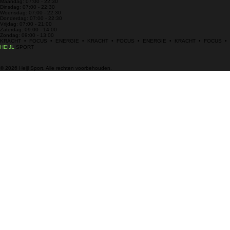
Maandag: 07:00 - 22:30
Dinsdag: 07:00 - 22:30
Woensdag: 07:00 - 22:30
Donderdag: 07:00 - 22:30
Vrijdag: 07:00 - 21:00
Zaterdag: 09:00 - 14:00
Zondag: 09:00 - 13:00
KRACHT  •  FOCUS  •  ENERGIE  •  KRACHT  •  FOCUS  •  ENERGIE  •  KRACHT  •  FOCUS  •
HEIJL
SPORT
© 2026 Heijl Sport. Alle rechten voorbehouden.