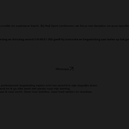
conditie tot explosieve kracht. Bij Heijl Sport combineren we focus met discipline om jouw specifie
maandag en dinsdag avond (19:00-21:00) geeft hij instructie en begeleiding aan leden op het g
Whatsapp
e professionele begeleiding maken echt het verschil in mijn dagelijks leven.
end en ik ga elke week met plezier naar mijn training.
aar ik naar zocht. Geen loze beloftes, maar hard werken en resultaat.