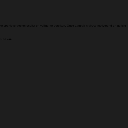
ke sportieve doelen sneller en veiliger te bereiken. Onze aanpak is direct, motiverend en gericht
ebied van: