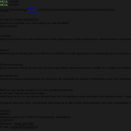
HEIJL
SPORT
HEIJL
SPORT
kracht
TRAINING
GROEPSLESSEN
ABONNEMENTEN
VERHUUR
SQUASH
HOME
conditie
FITNESS VOOR IEDEREEN
Kracht en conditie voor elk budget en alle leeftijden
Ons aanbod
Conditie
Heijl sport biedt een ruim aanbod in cardio apparatuur zoals loopbanden, roeimachines, crosstrai
Kracht
Welkom bij de beste plek voor fitness in Oosterhout! Alle apparatuur is aanwezig om je kracht te 
Personal training
Onze trainers helpen je op weg om jouw specifieke sportieve doelen sneller en veiliger te bereike
Groepslessen
ClubJoy® virtual
groepslessen en spinning die motivatie en plezier combineren voor een optimaal 
Meld je aan bij de receptie voor een gratis proefsessie
Al 40 jaar Fitness voor elk budget
Heijl Sport is de no-nonsense sportschool van Oosterhout waar iedereen zich welkom voelt – jon
Verwacht hier een fijne, vertrouwde plek waar je in alle ruimte kunt sporten voor een vriendelijke pr
Contact
ADRES
Wilhelminalaan 117 4905 AV Oosterhout, Nederland
CONTACT
Telefoon:
0162 457 585
E-mail:
contact@fit-action.nl