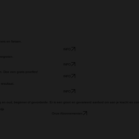
ners en fietsen.
INFO
vergroten.
INFO
n. Doe een gratis proefles!
INFO
resultaat.
INFO
g en oud, beginner of gevorderde. Er is een groot en gevarieerd aanbod om aan je kracht en cond
ijs
Onze Abonnementen