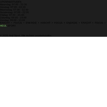
OPENINGSTIJDEN
Maandag: 07:00 - 22:30
Dinsdag: 07:00 - 22:30
Woensdag: 07:00 - 22:30
Donderdag: 07:00 - 22:30
Vrijdag: 07:00 - 21:00
Zaterdag: 09:00 - 14:00
Zondag: 09:00 - 13:00
KRACHT  •  FOCUS  •  ENERGIE  •  KRACHT  •  FOCUS  •  ENERGIE  •  KRACHT  •  FOCUS  •
HEIJL
SPORT
© 2026 Heijl Sport. Alle rechten voorbehouden.